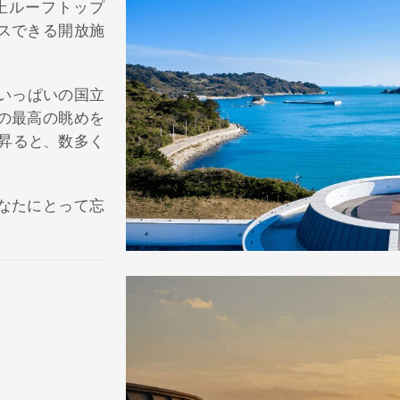
上ルーフトップ
スできる開放施
いっぱいの国立
の最高の眺めを
が昇ると、数多く
なたにとって忘