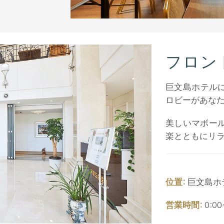
フロン
巨文島ホテル
ロビーがあな
美しいマボー
楽とともにリ
位置:
巨文島ホテ
営業時間:
0:00