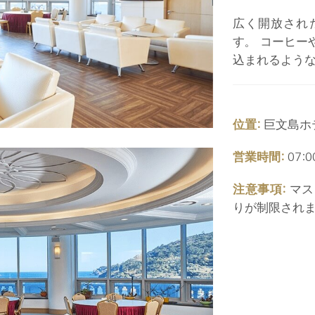
広く開放され
す。 コーヒー
込まれるよう
位置:
巨文島ホテ
営業時間:
07:0
注意事項:
マス
りが制限され