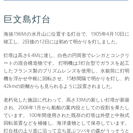
巨文島灯台
海抜196Mの水月山に位置する灯台で、1905年4月10日に
竣工し、2日後の12日には初めて明かりを灯しました。
灯塔は高さ6.4Mに達し、白色の円筒形でレンガとコンクリ
ートの混合構造物です。 灯明機は3灯台型でガラスを起工
したフランス製のプリズムレンズを使用し、水銀筒に灯明
機を浮かせ中枢に回転させ、15秒間隔で明かりを灯し、約
42kmの距離からも見られるように設置されました。
老朽化した施設に代わって、高さ33Mの新しい灯塔が新築
され、2006年1月から船舶の案内役としての役割を果たし
ています。 100年間使用された既存の灯塔は外壁と中秋式
回転装置などを補修し、海洋遺物として保存しています。
灯台枝の上り道に沿って立ち並ぶツバキの森がうっそうと