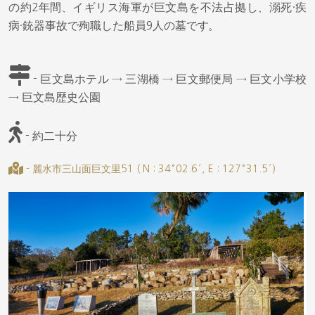
の約2年間、イギリス海軍が巨文島を不法占拠し、溺死·疾
病·銃器事故で殉職した船員9人の墓です。
- 巨文島ホテル → 三湖橋 → 巨文郵便局 → 巨文小学校
→ 巨文島歴史公園
- 約二十分
- 麗水市三山面巨文里51 ( N : 34°02.6′, E : 127°31.5′)