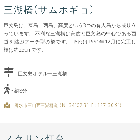
三湖橋(サムホギョ）
巨文島は、東島、西島、高度という3つの有人島から成り立
っています。 不利な三湖橋は高度と巨文島の中心である西
道を結ぶアーチ型の橋です。 それは1991年12月に完工し
橋は約250mです。
- 巨文島ホテル→三湖橋
- 約8分
- 麗水市三山面三湖橋道 ( N : 34°02.3′, E : 127°30.9′)
ノクサン灯台