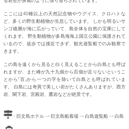
る岩壁が屏風のように張り巡らされています。
ここには40種以上の天然記念物やウグイス、クロハトな
ど、多くの野生動植物が生息しています。 しかも明るいサ
ンゴ礁層が海に広がっていて、島全体を自然の宝庫にして
くれます。 野生動植物が多島海海上国立公園に保護されて
いるので、徒歩では接近できず、観光遊覧船でのみ観察で
きます。
この島を遠くから見ると白く見えることから白島とも呼ば
れますが、また峰が九十九個から百個が足りないというこ
とから「百」から一つの字を除いて白島とも呼ばれていま
す。 白島には奇異で美しい岩がたくさんありますが、西方
岩、閣下岩、宮殿岩、鷹岩などが絶景です。
- 巨文島ホテル → 巨文島船着場 → 白島遊覧船 → 白島