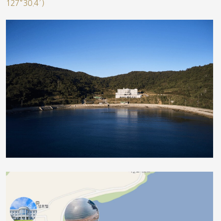
127°30.4′)