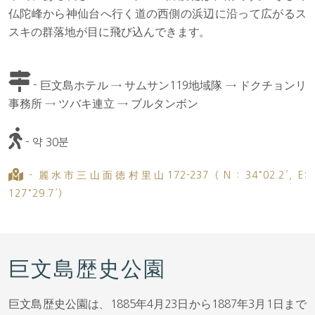
仏陀峰から神仙台へ行く道の西側の浜辺に沿って広がるス
スキの群落地が目に飛び込んできます。
- 巨文島ホテル → サムサン119地域隊 → ドクチョンリ
事務所 → ツバキ連立 → ブルタンボン
- 약 30분
- 麗水市三山面徳村里山172-237 ( N : 34°02.2′, E:
127°29.7′)
巨文島歴史公園
巨文島歴史公園は、1885年4月23日から1887年3月1日まで