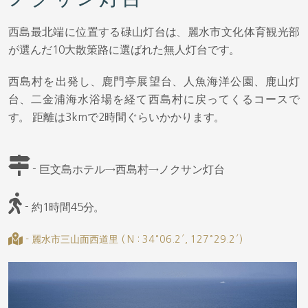
西島最北端に位置する碌山灯台は、麗水市文化体育観光部
が選んだ10大散策路に選ばれた無人灯台です。
西島村を出発し、鹿門亭展望台、人魚海洋公園、鹿山灯
台、二金浦海水浴場を経て西島村に戻ってくるコースで
す。 距離は3kmで2時間ぐらいかかります。
- 巨文島ホテル→西島村→ノクサン灯台
- 約1時間45分。
- 麗水市三山面西道里 ( N : 34°06.2′, 127°29.2′)