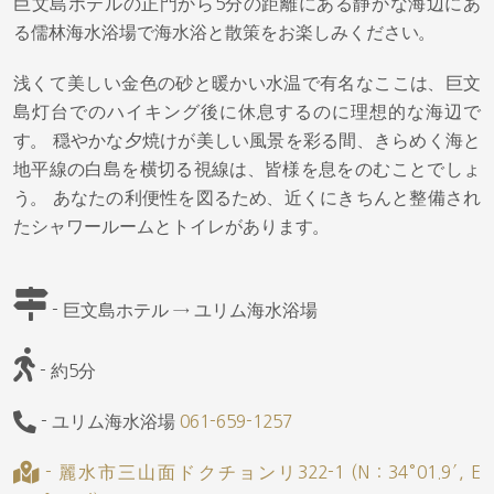
巨文島ホテルの正門から5分の距離にある静かな海辺にあ
る儒林海水浴場で海水浴と散策をお楽しみください。
浅くて美しい金色の砂と暖かい水温で有名なここは、巨文
島灯台でのハイキング後に休息するのに理想的な海辺で
す。 穏やかな夕焼けが美しい風景を彩る間、きらめく海と
地平線の白島を横切る視線は、皆様を息をのむことでしょ
う。 あなたの利便性を図るため、近くにきちんと整備され
たシャワールームとトイレがあります。
- 巨文島ホテル → ユリム海水浴場
- 約5分
- ユリム海水浴場
061-659-1257
- 麗水市三山面ドクチョンリ322-1 (N : 34°01.9′, E